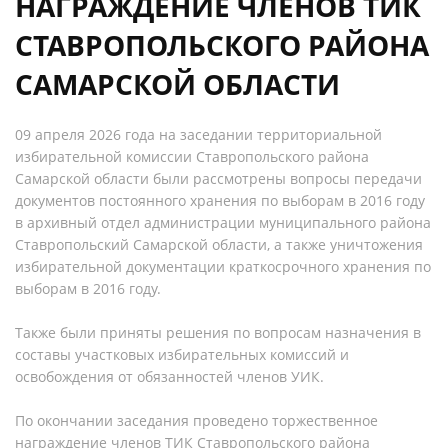
НАГРАЖДЕНИЕ ЧЛЕНОВ ТИК
СТАВРОПОЛЬСКОГО РАЙОНА
САМАРСКОЙ ОБЛАСТИ
09 апреля 2026 года на заседании территориальной
избирательной комиссии Ставропольского района
Самарской области были рассмотрены вопросы передачи
документов постоянного хранения по выборам в 2016 году
в архивный отдел администрации муниципального района
Ставропольский Самарской области, а также уничтожения
избирательной документации краткосрочного хранения по
выборам в 2016 году.
Также были приняты решения по вопросам назначения в
составы участковых избирательных комиссий и
освобождения от обязанностей членов УИК.
По окончании заседания проведено торжественное
награждение членов ТИК Ставропольского района